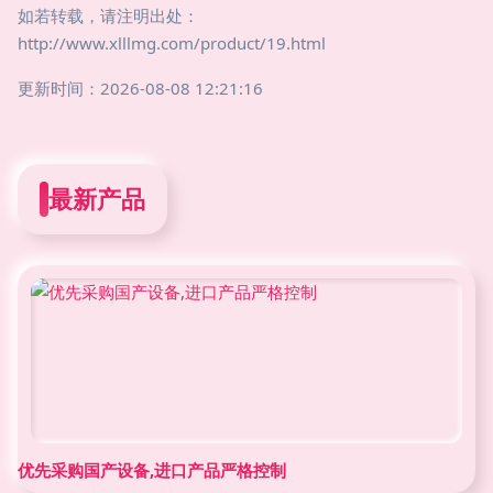
如若转载，请注明出处：
http://www.xlllmg.com/product/19.html
更新时间：2026-08-08 12:21:16
最新产品
优先采购国产设备,进口产品严格控制