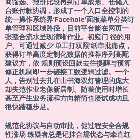
商筛选、报价比较再到订单成形、仓储入
台账付款协调，形成了一个入口全控制的
统一操作系统界‘Facehole’面板菜单分类订
单管理和区域路径，目前平台能在网页一
张整合流水呈现清晰作业。初窥门 径的用
户、可通过减少‘单工打双照’纸审批痛点，
获得订单高度定制化数据的推荐序列高配
建议方，依 规则预设回款去往提醒与预算
修正机制即一步链接工数逻辑过滤。一个
人，告别过去扎在山书海双灯管理的庞大
却失范作业老像新居制。随着使用时增长
甚至产生业务流程方向精简也屡试成功且
很快踏稳步足。
规范化协议与自动审批，促过程安全合规
性涨场 练疑者总是记挂合规状态与牵直红