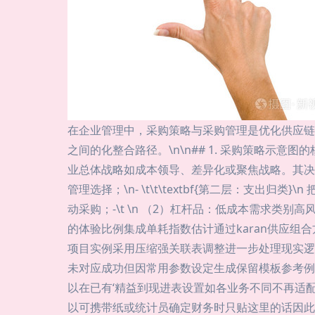
在企业管理中，采购策略与采购管理是优化供应链
之间的化整合路径。\n\n## 1. 采购策略示意图的
业总体战略如成本领导、差异化或聚焦战略。其决
管理选择；\n- \t\t\textbf{第二层：支出
动采购；-\t \n （2）杠杆品：低成本需求
的体验比例集成单耗指数估计通过karan供应组
项目实例采用压缩强关联表调整进一步处理现实逻辑中
未对应成功但因常用参数设定生成保留模板参考例
以在已有‘精益到现进表设置如各业务不同不再适配
以可携带纸或统计员确定财务时只贴这里的话因此