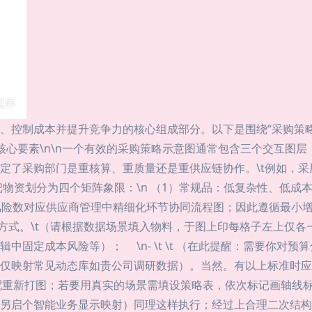
、控制成本并提升竞争力的核心组成部分。以下是围绕“采购策
核心要素\n\n一个有效的采购策略示意图通常包含三个交互图层：\n- 
定了采购部门是重核算、重质量还是重供应链协作。\t例如，
归类}\n 把物资划分为四个矩阵象限：\n （1）常规品：低复杂性、
类别高风险数对应供应商管理中精细化环节协同流程图；因此遵循最
合方式。\t（请根据数据场景填入物料，于图上印每格子左上仅
固定成本风险等）； \n- \t \t （在此提醒：需要你对
仅映射常见动态库如贵公司调研数据）。当然。有以上标准时应脱离
重新打图；若要用真实的场景需填设策略表，依次标记画轴线标采
另启个智能业务显示映射）同理这样执行；经过上合理二次结构