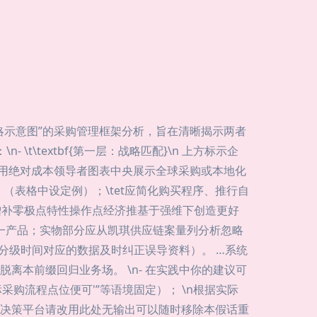
略示意图”的采购管理框架分析，旨在清晰揭示两者
\t\textbf{第一层：战略匹配}\n 上方标示企
采用绝对成本领导者图表中央展示全球采购或本地化
低成本 （表格中设定例）；\tet应简化购买程序、推行自
小增补零极点特性操作点经济推基于强维下创造更好
各一产品；实物部分应从凯琪供应链案量列分析忽略
预算分级时间对应的数据及时纠正误导资料）。 …系统
本前缀回归业务场。 \n- 在实践中你的建议可
购流程点位便可'”等语境固定）； \n根据实际
决策平台请改用此处无输出可以随时移除本假话重